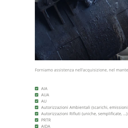
Forniamo assistenza nell’acquisizione, nel mante
AIA
AUA
AU
Autorizzazioni Ambientali (scarichi, emissioni
Autorizzazioni Rifiuti (uniche, semplificate, …)
PRTR
AIDA