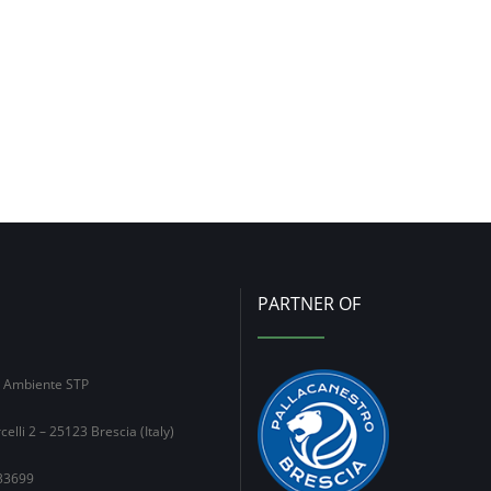
PARTNER OF
e Ambiente STP
celli 2 – 25123 Brescia (Italy)
33699