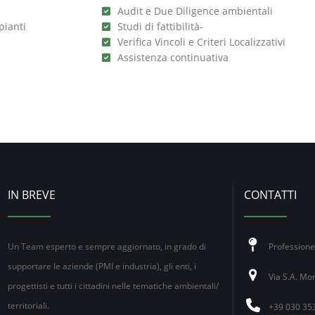
Audit e Due Diligence ambientali
pianti
Studi di fattibilità-
Verifica Vincoli e Criteri Localizzativi
Assistenza continuativa
IN BREVE
CONTATTI
Un Team esperto e sempre aggiornato, in grado di
Profession
supportare le aziende (PMI e industria), gli enti, i
Via S.A. Mor
progettisti e tutti i cittadini nelle tematiche ambientali/
territoriali.
+39 030 35