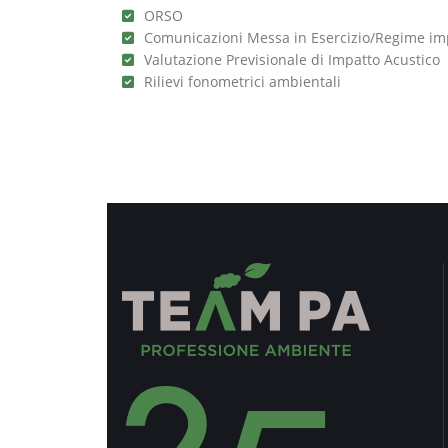
ORSO
Comunicazioni Messa in Esercizio/Regime im
Valutazione Previsionale di Impatto Acustico
Rilievi fonometrici ambientali