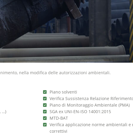
nimento, nella modifica delle autorizzazioni ambientali.
Piano solventi
Verifica Sussistenza Relazione Riferiment
Piano di Monitoraggio Ambientale (PMA)
, …)
SGA ex UNI-EN-ISO 14001:2015
MTD-BAT
Verifica applicazione norme ambientali e r
correttivi