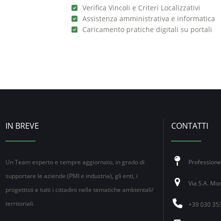
Verifica Vincoli e Criteri Localizzativi
Assistenza amministrativa e informatica
Caricamento pratiche digitali su portali
IN BREVE
CONTATTI
Un Team esperto e sempre aggiornato, in grado di
Profession
supportare le aziende (PMI e industria), gli enti, i
Via S.A. Mor
progettisti e tutti i cittadini nelle tematiche ambientali/
territoriali.
+39 030 35