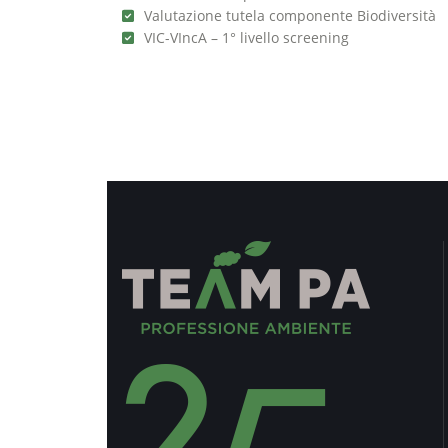
Valutazione tutela componente Biodiversità
VIC-VIncA – 1° livello screening