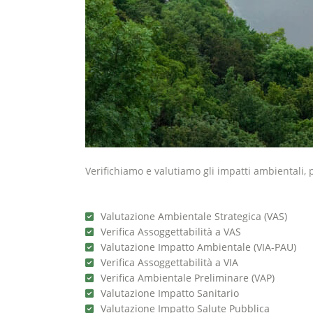
Verifichiamo e valutiamo gli impatti ambientali,
Valutazione Ambientale Strategica (VAS)
Verifica Assoggettabilità a VAS
Valutazione Impatto Ambientale (VIA-PAU)
Verifica Assoggettabilità a VIA
Verifica Ambientale Preliminare (VAP)
Valutazione Impatto Sanitario
Valutazione Impatto Salute Pubblica