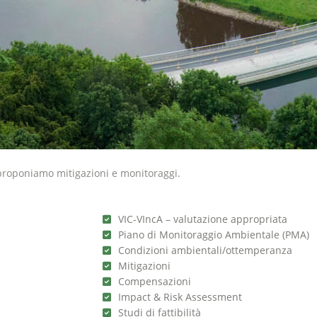
 proponiamo mitigazioni e monitoraggi.
VIC-VIncA – valutazione appropriata
Piano di Monitoraggio Ambientale (PMA)
Condizioni ambientali/ottemperanza
Mitigazioni
Compensazioni
Impact & Risk Assessment
Studi di fattibilità