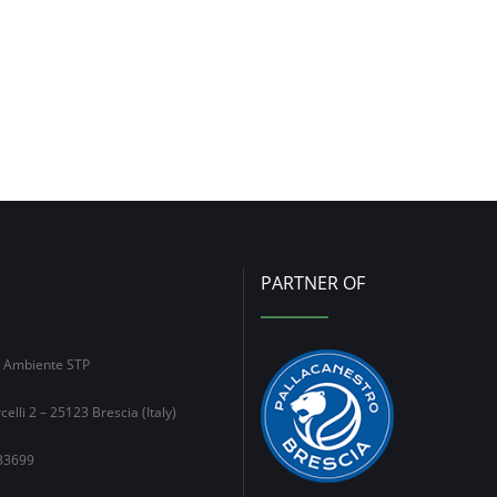
PARTNER OF
e Ambiente STP
celli 2 – 25123 Brescia (Italy)
33699