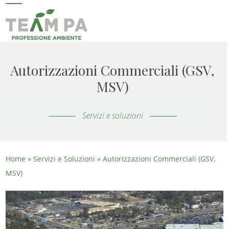
Skip
Open
Close
to
mobile
mobile
content
menu
menu
Autorizzazioni Commerciali (GSV,
MSV)
Servizi e soluzioni
Home
»
Servizi e Soluzioni
»
Autorizzazioni Commerciali (GSV,
MSV)