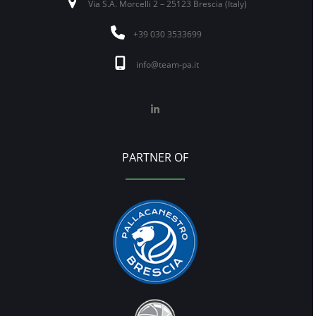
Via S.A. Morcelli 2 – 25123 Brescia (Italy)
+39 030 3533699
info@team-pa.it
LinkedIn
PARTNER OF